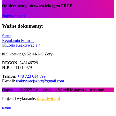
Odbierz swoją pierwszą lekcję za FREE
Napisz do nas
Ważne dokumenty:
Statut
Regulamin Formacji
ul.Sikorskiego 52 44-240 Żory
REGON
: 243146729
NIP
: 6511714979
Telefon:
+48 723 614 899
E-mail:
reaktywacjazory@gmail.com
Copyright © 2025 Reaktywacja - Wszelkie prawa zastrzeżone
Projekt i wykonanie:
dawidwita.pl
menu