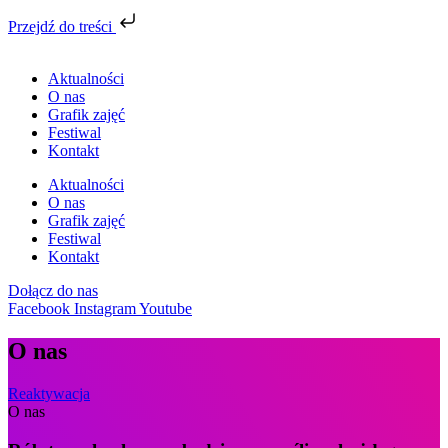
Przejdź do treści
Aktualności
O nas
Grafik zajęć
Festiwal
Kontakt
Aktualności
O nas
Grafik zajęć
Festiwal
Kontakt
Dołącz do nas
Facebook
Instagram
Youtube
O nas
Reaktywacja
O nas