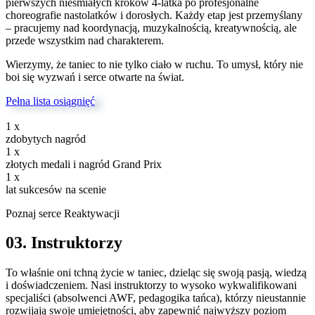
pierwszych nieśmiałych kroków 4-latka po profesjonalne
choreografie nastolatków i dorosłych. Każdy etap jest przemyślany
– pracujemy nad koordynacją, muzykalnością, kreatywnością, ale
przede wszystkim nad charakterem.
Wierzymy, że taniec to nie tylko ciało w ruchu. To umysł, który nie
boi się wyzwań i serce otwarte na świat.
Pełna lista osiągnięć
1
x
zdobytych nagród
1
x
złotych medali i nagród Grand Prix
1
x
lat sukcesów na scenie
Poznaj serce Reaktywacji
03. Instruktorzy
To właśnie oni tchną życie w taniec, dzieląc się swoją pasją, wiedzą
i doświadczeniem. Nasi instruktorzy to wysoko wykwalifikowani
specjaliści (absolwenci AWF, pedagogika tańca), którzy nieustannie
rozwijają swoje umiejętności, aby zapewnić najwyższy poziom