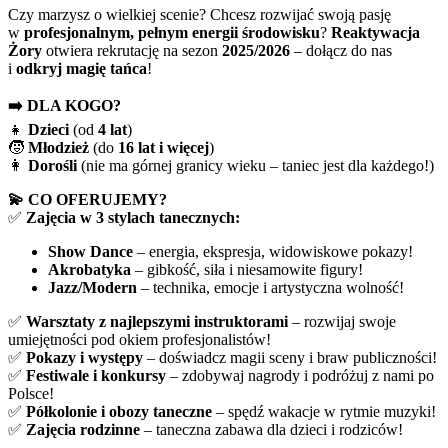
Czy marzysz o wielkiej scenie? Chcesz rozwijać swoją pasję
w
profesjonalnym, pełnym energii środowisku
?
Reaktywacja
Żory
otwiera rekrutację na sezon
2025/2026
– dołącz do nas
i
odkryj magię tańca
!
➡️ DLA KOGO?
👧
Dzieci
(od
4 lat
)
🧒
Młodzież
(do
16 lat i więcej
)
👩
Dorośli
(nie ma górnej granicy wieku – taniec jest dla każdego!)
💫 CO OFERUJEMY?
✅
Zajęcia w 3 stylach tanecznych:
Show Dance
– energia, ekspresja, widowiskowe pokazy!
Akrobatyka
– gibkość, siła i niesamowite figury!
Jazz/Modern
– technika, emocje i artystyczna wolność!
✅
Warsztaty z najlepszymi instruktorami
– rozwijaj swoje
umiejętności pod okiem profesjonalistów!
✅
Pokazy i występy
– doświadcz magii sceny i braw publiczności!
✅
Festiwale i konkursy
– zdobywaj nagrody i podróżuj z nami po
Polsce!
✅
Półkolonie i obozy taneczne
– spędź wakacje w rytmie muzyki!
✅
Zajęcia rodzinne
– taneczna zabawa dla dzieci i rodziców!