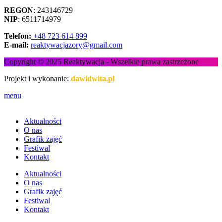
REGON
: 243146729
NIP
: 6511714979
Telefon:
+48 723 614 899
E-mail:
reaktywacjazory@gmail.com
Copyright © 2025 Reaktywacja - Wszelkie prawa zastrzeżone
Projekt i wykonanie:
dawidwita.pl
menu
Aktualności
O nas
Grafik zajęć
Festiwal
Kontakt
Aktualności
O nas
Grafik zajęć
Festiwal
Kontakt