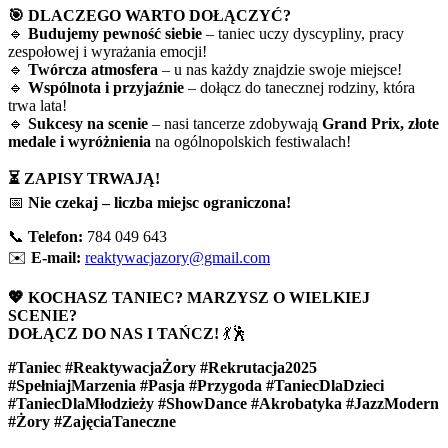
🎯 DLACZEGO WARTO DOŁĄCZYĆ?
🔹
Budujemy pewność siebie
– taniec uczy dyscypliny, pracy
zespołowej i wyrażania emocji!
🔹
Twórcza atmosfera
– u nas każdy znajdzie swoje miejsce!
🔹
Wspólnota i przyjaźnie
– dołącz do tanecznej rodziny, która
trwa lata!
🔹
Sukcesy na scenie
– nasi tancerze zdobywają
Grand Prix, złote
medale i wyróżnienia
na ogólnopolskich festiwalach!
⏳ ZAPISY TRWAJĄ!
📅
Nie czekaj – liczba miejsc ograniczona!
📞
Telefon:
784 049 643
✉️
E-mail:
reaktywacjazory@gmail.com
💖 KOCHASZ TANIEC? MARZYSZ O WIELKIEJ
SCENIE?
DOŁĄCZ DO NAS I TAŃCZ!
💃🕺
#Taniec #ReaktywacjaŻory #Rekrutacja2025
#SpełniajMarzenia #Pasja #Przygoda #TaniecDlaDzieci
#TaniecDlaMłodzieży #ShowDance #Akrobatyka #JazzModern
#Żory #ZajęciaTaneczne